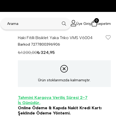
0
Üye Girişi
Sepetim
Haki Fitilli Bisiklet Yaka Triko VMS V6004
Barkod
7277800396906
₺1.200,00
₺324,95
Ürün stoklarımızda kalmamıştır.
Tahmini Kargoya Veriliş Süresi 2-7
İş Günüdür.
Online Ödeme & Kapıda Nakit Kredi Kartı
Şeklinde Ödeme Yöntemi.