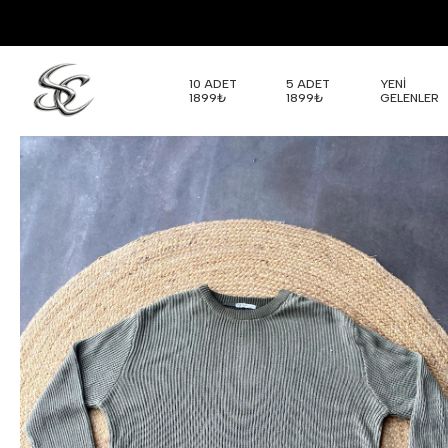
10 ADET
5 ADET
YENİ
1899₺
1899₺
GELENLER