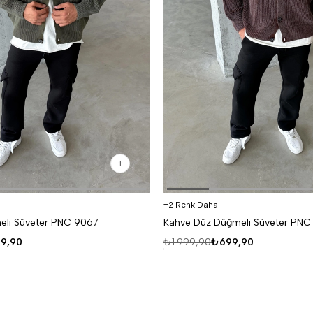
2 Renk Daha
eli Süveter PNC 9067
Kahve Düz Düğmeli Süveter PNC
9,90
₺1.999,90
₺699,90