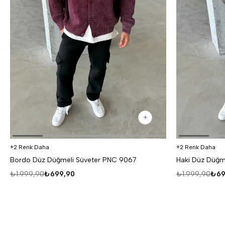
2 Renk Daha
2 Renk Daha
Bordo Düz Düğmeli Süveter PNC 9067
Haki Düz Düğm
₺1.999,90
₺699,90
₺1.999,90
₺69