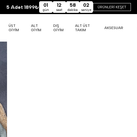
01
12
58
02
5 Adet 1899₺
ÜRÜNLERİ KEŞET
gün
saat
dakika
saniye
ÜST
ALT
DIŞ
ALT ÜST
AKSESUAR
GİYİM
GİYİM
GİYİM
TAKIM