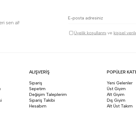
ri sen al!
Üyelik koşullarını
ve
kişisel veri
ALIŞVERİŞ
POPÜLER KAT
Sipariş
Yeni Gelenler
ı
Sepetim
Üst Giyim
Değişim Taleplerim
Alt Giyim
i
Sipariş Takibi
Dış Giyim
Hesabım
Alt Üst Takım