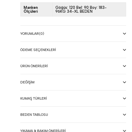
Manken
Göğüs: 120 Bel: 90 Boy: 183-
Ölçüleri
96KG 34-XL BEDEN
YORUMLAR
(0)
ÖDEME SEÇENEKLERI
ÜRÜN ÖNERILERI
DEĞIŞIM
KUMAŞ TÜRLERI
BEDEN TABLOSU
YIKAMA & BAKIM ÖNERILERI