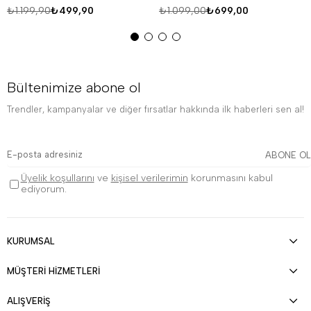
₺1.199,90
₺499,90
₺1.099,00
₺699,00
Bültenimize abone ol
Trendler, kampanyalar ve diğer fırsatlar hakkında ilk haberleri sen al!
ABONE OL
Üyelik koşullarını
ve
kişisel verilerimin
korunmasını kabul
ediyorum.
KURUMSAL
MÜŞTERİ HİZMETLERİ
ALIŞVERİŞ