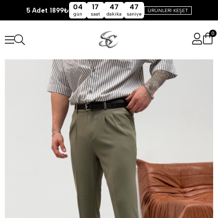
04
17
47
46
5 Adet 1899₺
ÜRÜNLERİ KEŞET
gün
saat
dakika
saniye
0