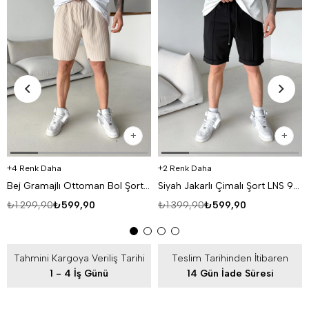
4 Renk Daha
2 Renk Daha
Bej Gramajlı Ottoman Bol Şort 93093 LNS
Siyah Jakarlı Çimalı Şort LNS 93056
₺1.299,90
₺599,90
₺1.399,90
₺599,90
Tahmini Kargoya Veriliş Tarihi
Teslim Tarihinden İtibaren
1 - 4 İş Günü
14 Gün İade Süresi