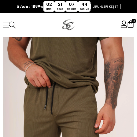
02
21
07
44
5 Adet 1899₺
ÜRÜNLERİ KEŞET
gün
saat
dakika
saniye
0