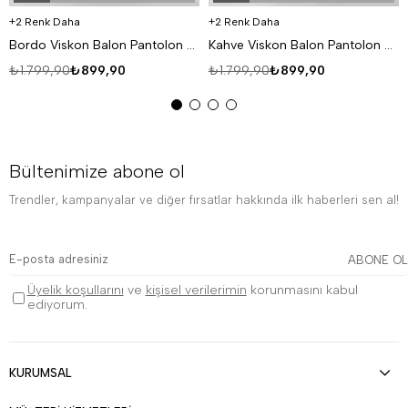
2 Renk Daha
2 Renk Daha
Bordo Viskon Balon Pantolon PNC 4063
Kahve Viskon Balon Pantolon PNC 4063
₺1.799,90
₺899,90
₺1.799,90
₺899,90
Bültenimize abone ol
Trendler, kampanyalar ve diğer fırsatlar hakkında ilk haberleri sen al!
ABONE OL
Üyelik koşullarını
ve
kişisel verilerimin
korunmasını kabul
ediyorum.
KURUMSAL