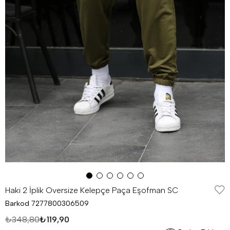
Haki 2 İplik Oversize Kelepçe Paça Eşofman SC
Barkod
7277800306509
₺348,80
₺119,90