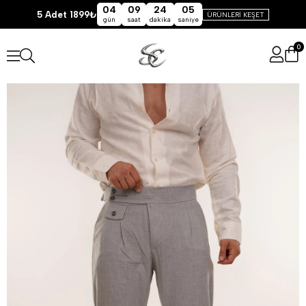
04
09
24
05
5 Adet 1899₺
ÜRÜNLERİ KEŞET
gün
saat
dakika
saniye
0