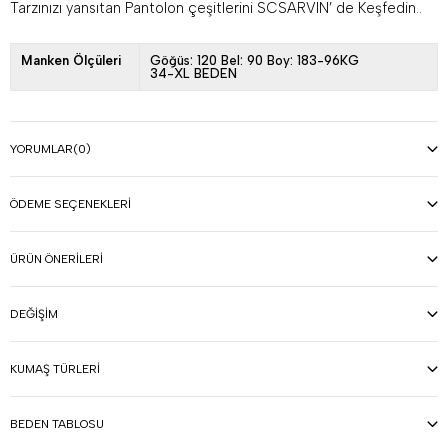
Tarzınızı yansıtan Pantolon çeşitlerini SCSARVIN’ de Keşfedin..
Manken Ölçüleri
Göğüs: 120 Bel: 90 Boy: 183-96KG
34-XL BEDEN
YORUMLAR
(0)
ÖDEME SEÇENEKLERI
ÜRÜN ÖNERILERI
DEĞIŞIM
KUMAŞ TÜRLERI
BEDEN TABLOSU