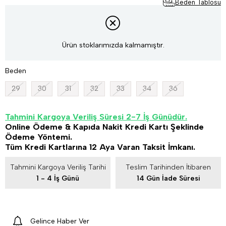
Beden Tablosu
Ürün stoklarımızda kalmamıştır.
Beden
29
30
31
32
33
34
36
Tahmini Kargoya Veriliş Süresi 2-7 İş Günüdür.
Online Ödeme & Kapıda Nakit Kredi Kartı Şeklinde
Ödeme Yöntemi.
Tüm Kredi Kartlarına 12 Aya Varan Taksit İmkanı.
Tahmini Kargoya Veriliş Tarihi
Teslim Tarihinden İtibaren
1 - 4 İş Günü
14 Gün İade Süresi
Gelince Haber Ver