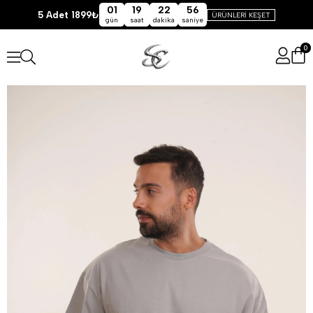
01
19
22
56
5 Adet 1899₺
ÜRÜNLERİ KEŞET
gün
saat
dakika
saniye
0