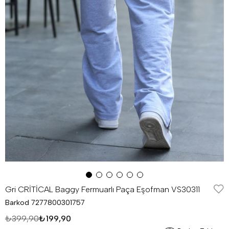
Gri CRİTİCAL Baggy Fermuarlı Paça Eşofman VS30311
Barkod
7277800301757
₺399,90
₺199,90