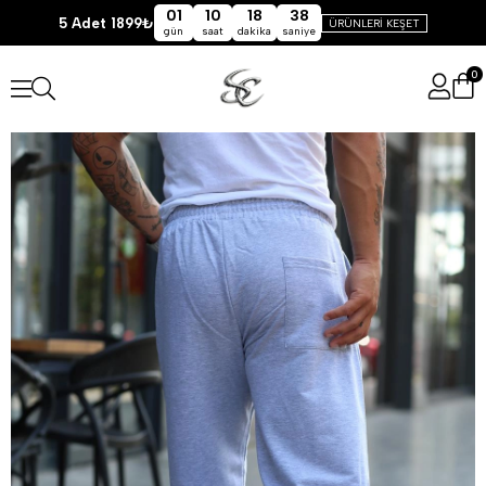
01
10
18
37
5 Adet 1899₺
ÜRÜNLERİ KEŞET
gün
saat
dakika
saniye
0