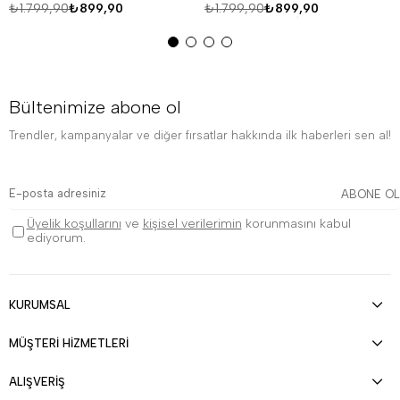
₺1.799,90
₺899,90
₺1.799,90
₺899,90
Bültenimize abone ol
Trendler, kampanyalar ve diğer fırsatlar hakkında ilk haberleri sen al!
ABONE OL
Üyelik koşullarını
ve
kişisel verilerimin
korunmasını kabul
ediyorum.
KURUMSAL
MÜŞTERİ HİZMETLERİ
ALIŞVERİŞ