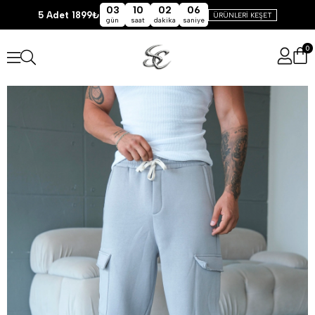
03
10
02
06
5 Adet 1899₺
ÜRÜNLERİ KEŞET
gün
saat
dakika
saniye
0