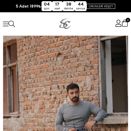
04
17
38
44
5 Adet 1899₺
ÜRÜNLERİ KEŞET
gün
saat
dakika
saniye
0