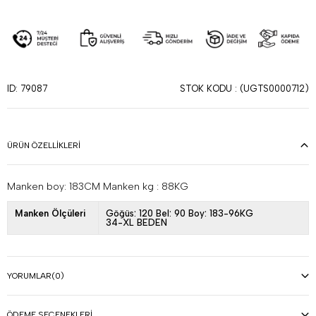
STOK KODU
(UGTS0000712)
ID: 79087
ÜRÜN ÖZELLIKLERI
Manken boy: 183CM Manken kg : 88KG
Manken Ölçüleri
Göğüs: 120 Bel: 90 Boy: 183-96KG
34-XL BEDEN
YORUMLAR
(0)
ÖDEME SEÇENEKLERI