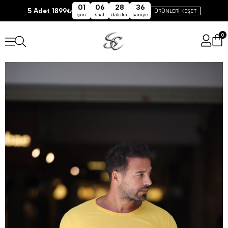
01
06
28
36
5 Adet 1899₺
ÜRÜNLERİ KEŞET
gün
saat
dakika
saniye
0