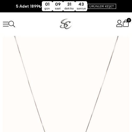
01
09
31
43
5 Adet 1899₺
ÜRÜNLERİ KEŞET
gün
saat
dakika
saniye
0