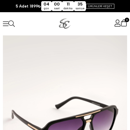
04
00
11
35
5 Adet 1899₺
ÜRÜNLERİ KEŞET
gün
saat
dakika
saniye
0