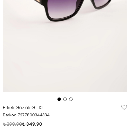
Erkek Gözlük G-110
Barkod
7277800344334
₺399,90
₺349,90