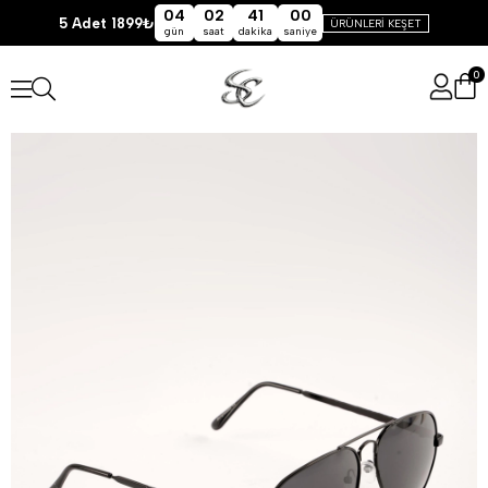
04
02
41
00
5 Adet 1899₺
ÜRÜNLERİ KEŞET
gün
saat
dakika
saniye
0