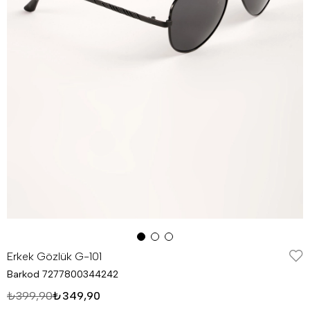
Erkek Gözlük G-101
Barkod
7277800344242
₺399,90
₺349,90