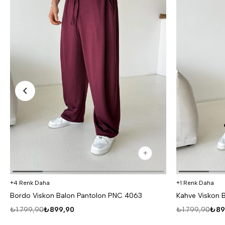
4 Renk Daha
1 Renk Daha
Bordo Viskon Balon Pantolon PNC 4063
Kahve Viskon 
₺1.799,90
₺899,90
₺1.799,90
₺89