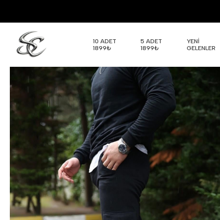
10 ADET
5 ADET
YENİ
1899₺
1899₺
GELENLER