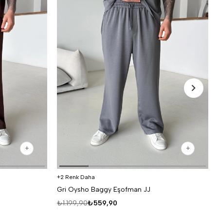
2 Renk Daha
Gri Oysho Baggy Eşofman JJ
₺1.199,90
₺559,90