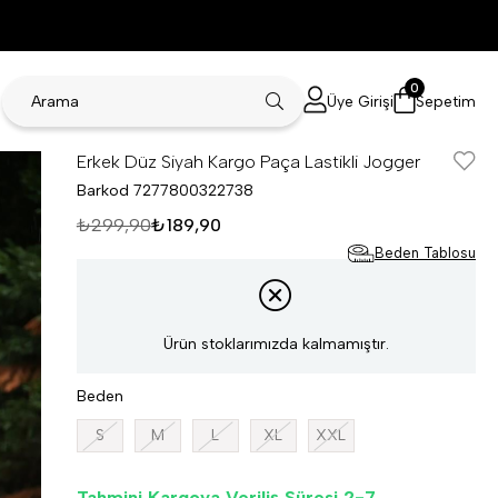
0
Üye Girişi
Sepetim
Erkek Düz Siyah Kargo Paça Lastikli Jogger
Barkod
7277800322738
₺299,90
₺189,90
Beden Tablosu
Ürün stoklarımızda kalmamıştır.
Beden
S
M
L
XL
XXL
Tahmini Kargoya Veriliş Süresi 2-7