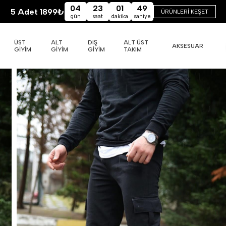
04
23
01
47
5 Adet 1899₺
ÜRÜNLERİ KEŞET
gün
saat
dakika
saniye
ÜST
ALT
DIŞ
ALT ÜST
AKSESUAR
GİYİM
GİYİM
GİYİM
TAKIM