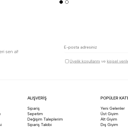
ri sen al!
Üyelik koşullarını
ve
kişisel veri
ALIŞVERİŞ
POPÜLER KAT
Sipariş
Yeni Gelenler
ı
Sepetim
Üst Giyim
Değişim Taleplerim
Alt Giyim
i
Sipariş Takibi
Dış Giyim