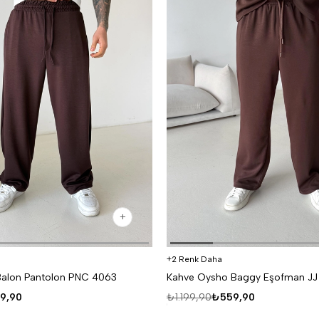
2 Renk Daha
Balon Pantolon PNC 4063
Kahve Oysho Baggy Eşofman JJ
9,90
₺1.199,90
₺559,90