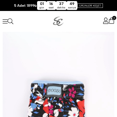
01
16
37
49
5 Adet 1899₺
ÜRÜNLERİ KEŞET
gün
saat
dakika
saniye
0