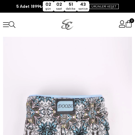
02
02
51
42
5 Adet 1899₺
ÜRÜNLERİ KEŞET
gün
saat
dakika
saniye
0