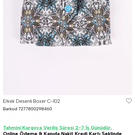
Erkek Desenli Boxer C-102
Barkod
7277800298460
Tahmini Kargoya Veriliş Süresi 2-7 İş Günüdür.
Online Ödeme & Kapıda Nakit Kredi Kartı Şeklinde