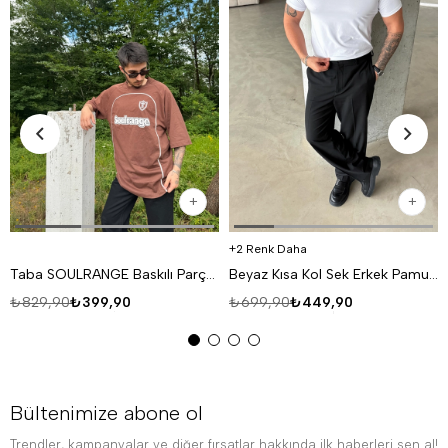
2 Renk Daha
Taba SOULRANGE Baskılı Parçalı Oversize T-SHIRT PNC 1009
Beyaz Kısa Kol Sek Erkek Pamuk Likralı T-SHİRT SC
₺829,90
₺399,90
₺699,90
₺449,90
Bültenimize abone ol
Trendler, kampanyalar ve diğer fırsatlar hakkında ilk haberleri sen al!