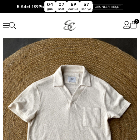
04
07
59
56
5 Adet 1899₺
ÜRÜNLERİ KEŞET
gün
saat
dakika
saniye
0