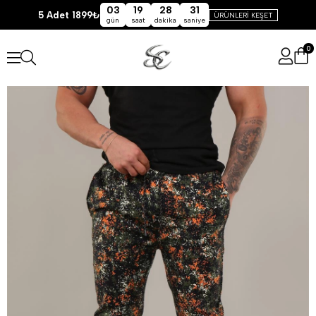
03
19
28
31
5 Adet 1899₺
ÜRÜNLERİ KEŞET
gün
saat
dakika
saniye
0