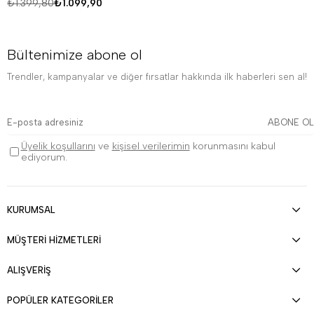
₺1.399,80
₺1.099,90
Bültenimize abone ol
Trendler, kampanyalar ve diğer fırsatlar hakkında ilk haberleri sen al!
ABONE OL
Üyelik koşullarını
ve
kişisel verilerimin
korunmasını kabul
ediyorum.
KURUMSAL
MÜŞTERİ HİZMETLERİ
ALIŞVERİŞ
POPÜLER KATEGORİLER