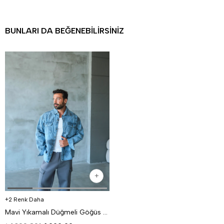
BUNLARI DA BEĞENEBILIRSINIZ
2 Renk Daha
Mavi Yıkamalı Düğmeli Göğüs Cepli Kot Ceket VS4007