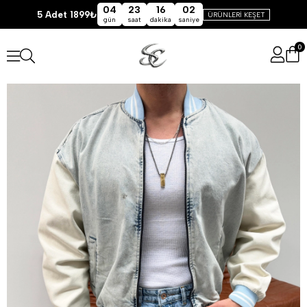
04
23
16
01
5 Adet 1899₺
ÜRÜNLERİ KEŞET
gün
saat
dakika
saniye
0