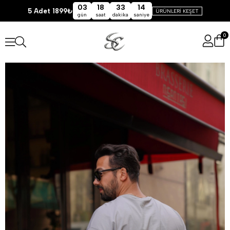
03
18
33
14
5 Adet 1899₺
ÜRÜNLERİ KEŞET
gün
saat
dakika
saniye
0