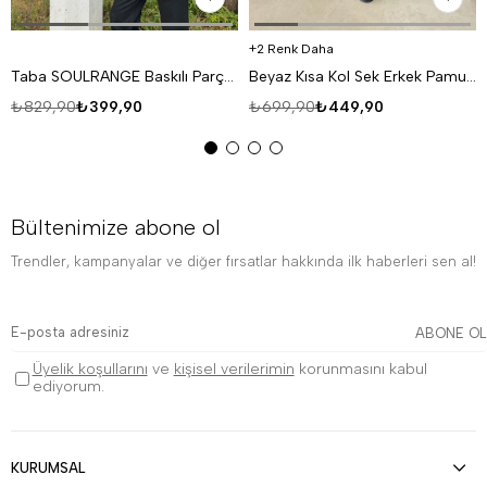
2 Renk Daha
Taba SOULRANGE Baskılı Parçalı Oversize T-SHIRT PNC 1009
Beyaz Kısa Kol Sek Erkek Pamuk Likralı T-SHİRT SC
₺829,90
₺399,90
₺699,90
₺449,90
Bültenimize abone ol
Trendler, kampanyalar ve diğer fırsatlar hakkında ilk haberleri sen al!
ABONE OL
Üyelik koşullarını
ve
kişisel verilerimin
korunmasını kabul
ediyorum.
KURUMSAL