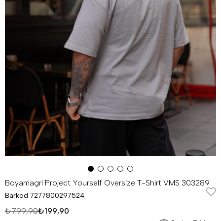
Boyamagri Project Yourself Oversize T-Shirt VMS 303289
Barkod
7277800297524
₺799,90
₺199,90