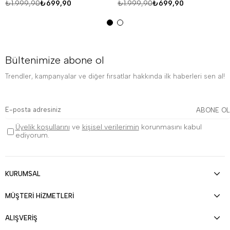
₺1.999,90
₺699,90
₺1.999,90
₺699,90
Bültenimize abone ol
Trendler, kampanyalar ve diğer fırsatlar hakkında ilk haberleri sen al!
ABONE OL
Üyelik koşullarını
ve
kişisel verilerimin
korunmasını kabul
ediyorum.
KURUMSAL
MÜŞTERİ HİZMETLERİ
ALIŞVERİŞ