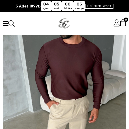
04
05
00
05
5 Adet 1899₺
ÜRÜNLERİ KEŞET
gün
saat
dakika
saniye
0