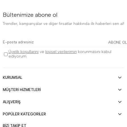
Bültenimize abone ol
Trendler, kampanyalar ve diğer fırsatlar hakkında ilk haberleri sen al!
ABONE OL
Üyelik koşullarını
ve
kişisel verilerimin
korunmasını kabul
ediyorum.
KURUMSAL
MÜŞTERİ HİZMETLERİ
ALIŞVERİŞ
POPÜLER KATEGORİLER
BİZİ TAKİP ET