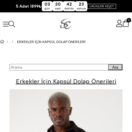
03
20
42
23
5 Adet 1899₺
ÜRÜNLERİ KEŞET
gün
saat
dakika
saniye
0
ERKEKLER İÇIN KAPSÜL DOLAP ÖNERILERI
Ara
Erkekler İçin Kapsül Dolap Önerileri