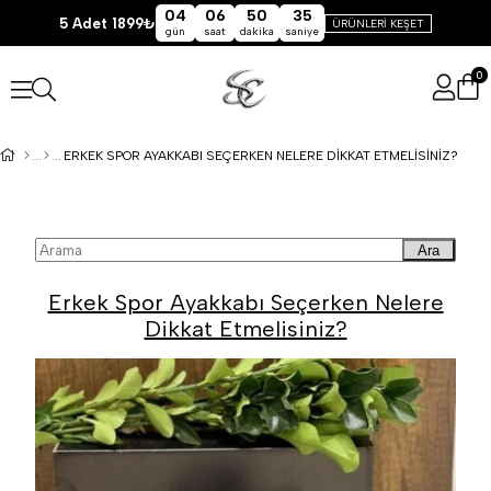
04
06
50
35
5 Adet 1899₺
ÜRÜNLERİ KEŞET
gün
saat
dakika
saniye
0
ERKEK SPOR AYAKKABI SEÇERKEN NELERE DIKKAT ETMELISINIZ?
Ara
Erkek Spor Ayakkabı Seçerken Nelere
Dikkat Etmelisiniz?