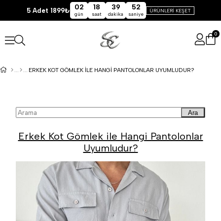
02
18
39
51
5 Adet 1899₺
ÜRÜNLERİ KEŞET
gün
saat
dakika
saniye
0
ERKEK KOT GÖMLEK ILE HANGI PANTOLONLAR UYUMLUDUR?
Ara
Erkek Kot Gömlek ile Hangi Pantolonlar
Uyumludur?