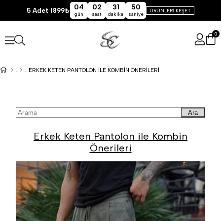
04
02
31
50
5 Adet 1899₺
ÜRÜNLERİ KEŞET
gün
saat
dakika
saniye
0
ERKEK KETEN PANTOLON ILE KOMBIN ÖNERILERI
Ara
Erkek Keten Pantolon ile Kombin
Önerileri