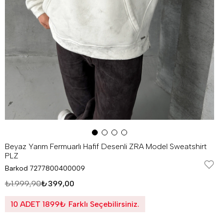
Beyaz Yarım Fermuarlı Hafif Desenli ZRA Model Sweatshirt
PLZ
Barkod
7277800400009
₺1.999,90
₺399,00
10 ADET 1899₺ Farklı Seçebilirsiniz.