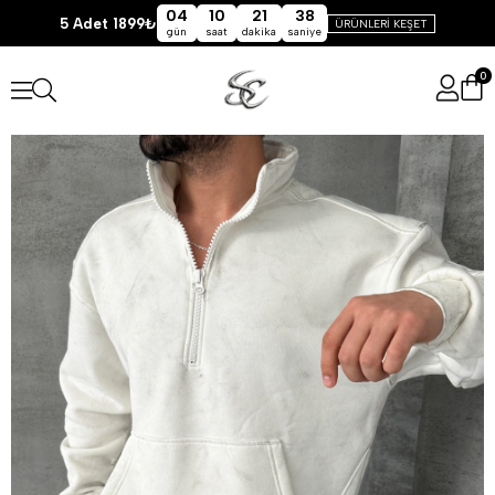
04
10
21
38
5 Adet 1899₺
ÜRÜNLERİ KEŞET
gün
saat
dakika
saniye
0