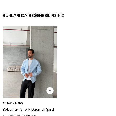
BUNLARI DA BEĞENEBILIRSINIZ
2 Renk Daha
Bebemavi 3 İplik Düğmeli Şardonlu DISORDER Baskılı Hırka VS