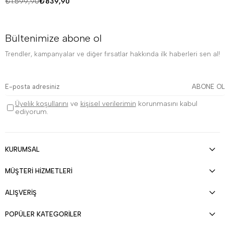
₺1.599,90
₺839,90
Bültenimize abone ol
Trendler, kampanyalar ve diğer fırsatlar hakkında ilk haberleri sen al!
ABONE OL
Üyelik koşullarını
ve
kişisel verilerimin
korunmasını kabul
ediyorum.
KURUMSAL
MÜŞTERİ HİZMETLERİ
ALIŞVERİŞ
POPÜLER KATEGORİLER