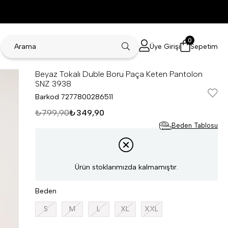
0
Üye Girişi
Sepetim
Beyaz Tokalı Duble Boru Paça Keten Pantolon
SNZ 3938
Barkod
7277800286511
₺799,90
₺349,90
Beden Tablosu
Ürün stoklarımızda kalmamıştır.
Beden
S
M
L
XL
XXL