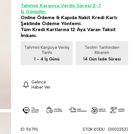
Tahmini Kargoya Veriliş Süresi 2-7
İş Günüdür.
Online Ödeme & Kapıda Nakit Kredi Kartı
Şeklinde Ödeme Yöntemi.
Tüm Kredi Kartlarına 12 Aya Varan Taksit
İmkanı.
Tahmini Kargoya Veriliş
Teslim Tarihinden
Tarihi
İtibaren
1 - 4 İş Günü
14 Gün İade Süresi
Gelince
Haber Ver
ID: 56790
STOK KODU
(0002253)