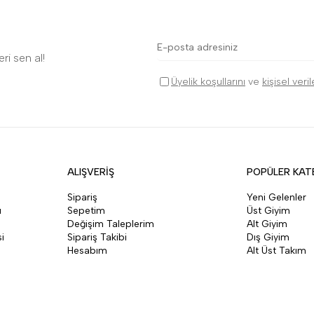
ri sen al!
Üyelik koşullarını
ve
kişisel veri
ALIŞVERİŞ
POPÜLER KAT
Sipariş
Yeni Gelenler
ı
Sepetim
Üst Giyim
Değişim Taleplerim
Alt Giyim
i
Sipariş Takibi
Dış Giyim
Hesabım
Alt Üst Takım