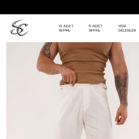
10 ADET
5 ADET
YENİ
1899₺
1899₺
GELENLER