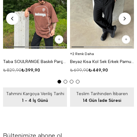
2 Renk Daha
Taba SOULRANGE Baskılı Parçalı Oversize T-SHIRT PNC 1009
Beyaz Kısa Kol Sek Erkek Pamuk Likralı T-SHİRT SC
₺829,90
₺399,90
₺699,90
₺449,90
Tahmini Kargoya Veriliş Tarihi
Teslim Tarihinden İtibaren
1 - 4 İş Günü
14 Gün İade Süresi
Bültenimize abone ol