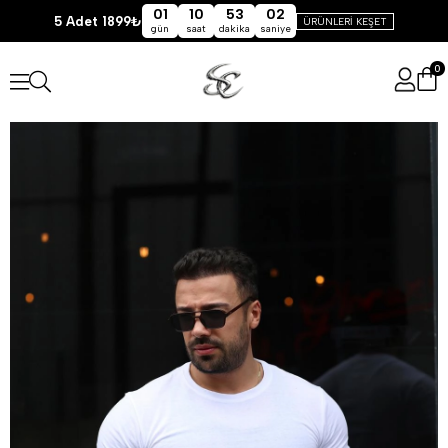
01
10
53
02
5 Adet 1899₺
ÜRÜNLERİ KEŞET
gün
saat
dakika
saniye
0