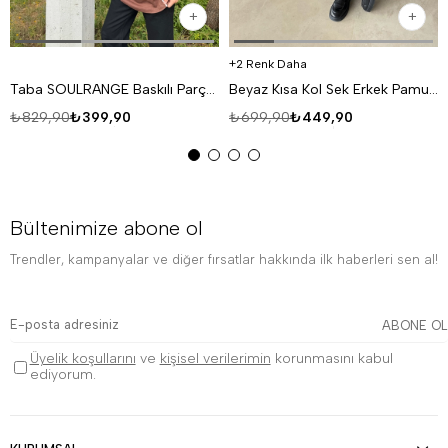
2 Renk Daha
Taba SOULRANGE Baskılı Parçalı Oversize T-SHIRT PNC 1009
Beyaz Kısa Kol Sek Erkek Pamuk Likralı T-SHİRT SC
₺829,90
₺399,90
₺699,90
₺449,90
Bültenimize abone ol
Trendler, kampanyalar ve diğer fırsatlar hakkında ilk haberleri sen al!
ABONE OL
Üyelik koşullarını
ve
kişisel verilerimin
korunmasını kabul
ediyorum.