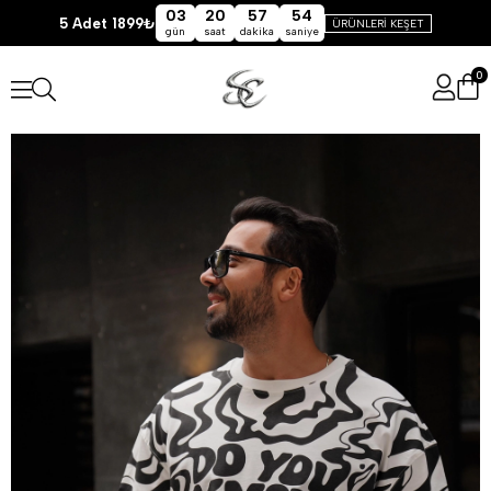
03
20
57
54
5 Adet 1899₺
ÜRÜNLERİ KEŞET
gün
saat
dakika
saniye
0