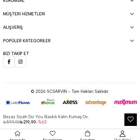
KURUMSAL
MÜŞTERİ HİZMETLERİ
ALIŞVERİŞ
POPÜLER KATEGORİLER
BİZİ TAKİP ET
© 2026 SCSARVİN - Tüm Hakları Saklıdır.
Beyaz Siyah Do You Baskılı Kalın Kumaş Oversize T-Shirt MHL
Çerez Kullanımı
₺599,90
₺219,90
63