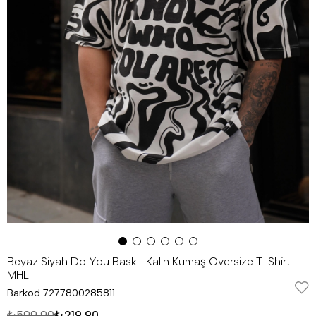
Beyaz Siyah Do You Baskılı Kalın Kumaş Oversize T-Shirt
MHL
Barkod
7277800285811
₺599,90
₺219,90