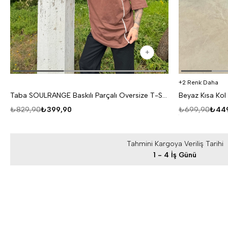
2 Renk Daha
Taba SOULRANGE Baskılı Parçalı Oversize T-SHIRT PNC 1009
₺829,90
₺399,90
₺699,90
₺449
Tahmini Kargoya Veriliş Tarihi
1 - 4 İş Günü