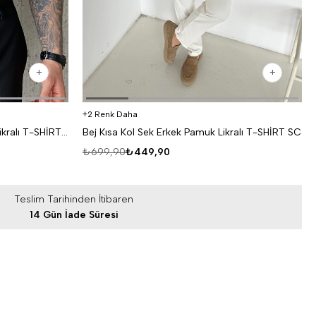
2 Renk Daha
Siyah Kısa Kol Sek Erkek Pamuk Likralı T-SHİRT SC
Bej Kısa Kol Sek Erkek Pamuk Likralı T-SHİRT SC
₺699,90
₺449,90
Teslim Tarihinden İtibaren
14 Gün İade Süresi