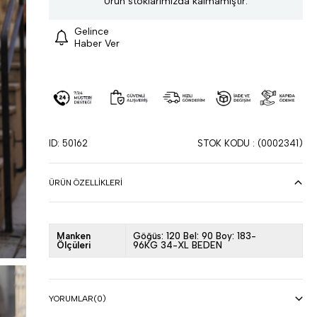
Ürün stoklarımızda kalmamıştır.
Gelince
Haber Ver
ID: 50162
STOK KODU
(0002341)
ÜRÜN ÖZELLIKLERI
Manken
Göğüs: 120 Bel: 90 Boy: 183-
Ölçüleri
96KG 34-XL BEDEN
YORUMLAR
(0)