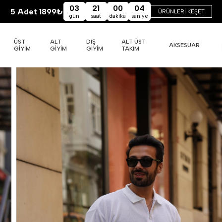
03
21
00
02
5 Adet 1899₺
ÜRÜNLERİ KEŞET
gün
saat
dakika
saniye
ÜST
ALT
DIŞ
ALT ÜST
AKSESUAR
GİYİM
GİYİM
GİYİM
TAKIM