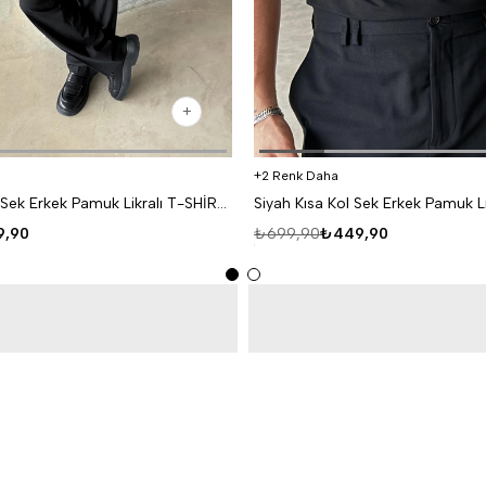
2 Renk Daha
Beyaz Kısa Kol Sek Erkek Pamuk Likralı T-SHİRT SC
,90
₺699,90
₺449,90