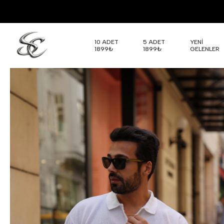
10 ADET
5 ADET
YENİ
1899₺
1899₺
GELENLER