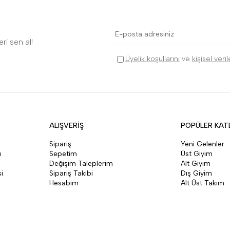
ri sen al!
Üyelik koşullarını
ve
kişisel veri
ALIŞVERİŞ
POPÜLER KAT
Sipariş
Yeni Gelenler
ı
Sepetim
Üst Giyim
Değişim Taleplerim
Alt Giyim
i
Sipariş Takibi
Dış Giyim
Hesabım
Alt Üst Takım