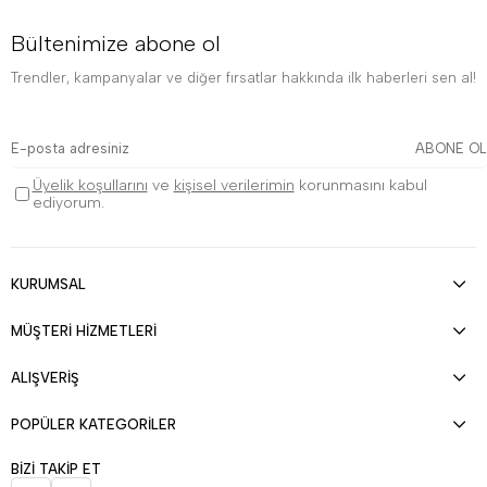
Bültenimize abone ol
Trendler, kampanyalar ve diğer fırsatlar hakkında ilk haberleri sen al!
ABONE OL
Üyelik koşullarını
ve
kişisel verilerimin
korunmasını kabul
ediyorum.
KURUMSAL
MÜŞTERİ HİZMETLERİ
ALIŞVERİŞ
POPÜLER KATEGORİLER
BİZİ TAKİP ET