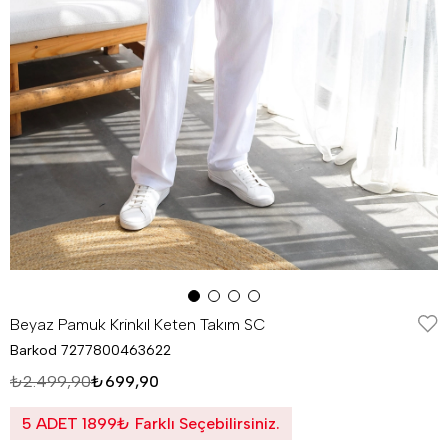
Beyaz Pamuk Krinkıl Keten Takım SC
Barkod
7277800463622
₺2.499,90
₺699,90
5 ADET 1899₺ Farklı Seçebilirsiniz.