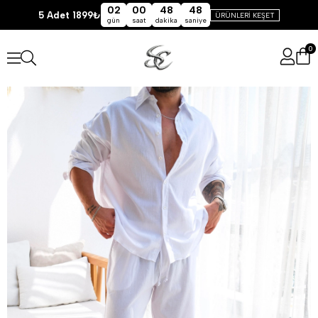
02
00
48
48
5 Adet 1899₺
ÜRÜNLERİ KEŞET
gün
saat
dakika
saniye
0