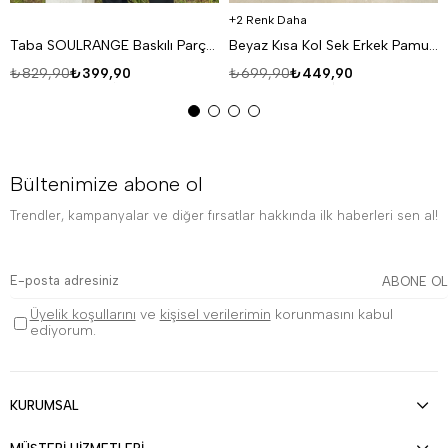
2 Renk Daha
Taba SOULRANGE Baskılı Parçalı Oversize T-SHIRT PNC 1009
Beyaz Kısa Kol Sek Erkek Pamuk Likralı T-SHİRT SC
₺829,90
₺399,90
₺699,90
₺449,90
Bültenimize abone ol
Trendler, kampanyalar ve diğer fırsatlar hakkında ilk haberleri sen al!
ABONE OL
Üyelik koşullarını
ve
kişisel verilerimin
korunmasını kabul
ediyorum.
KURUMSAL