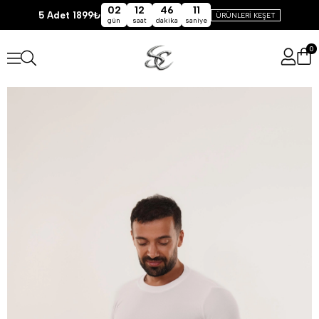
02
12
46
11
5 Adet 1899₺
ÜRÜNLERİ KEŞET
gün
saat
dakika
saniye
0