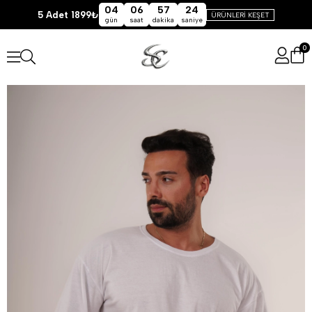
04
06
57
24
5 Adet 1899₺
ÜRÜNLERİ KEŞET
gün
saat
dakika
saniye
0