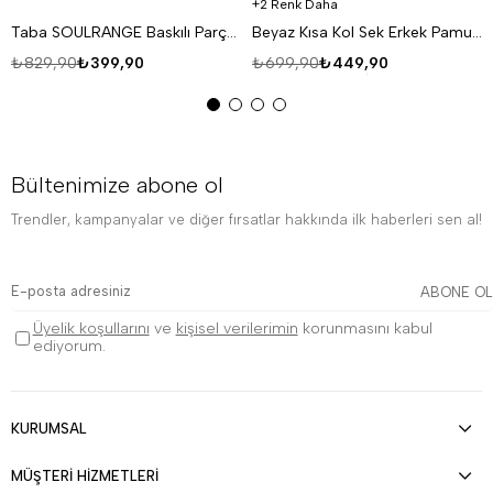
2 Renk Daha
Taba SOULRANGE Baskılı Parçalı Oversize T-SHIRT PNC 1009
Beyaz Kısa Kol Sek Erkek Pamuk Likralı T-SHİRT SC
₺829,90
₺399,90
₺699,90
₺449,90
Bültenimize abone ol
Trendler, kampanyalar ve diğer fırsatlar hakkında ilk haberleri sen al!
ABONE OL
Üyelik koşullarını
ve
kişisel verilerimin
korunmasını kabul
ediyorum.
KURUMSAL
MÜŞTERİ HİZMETLERİ