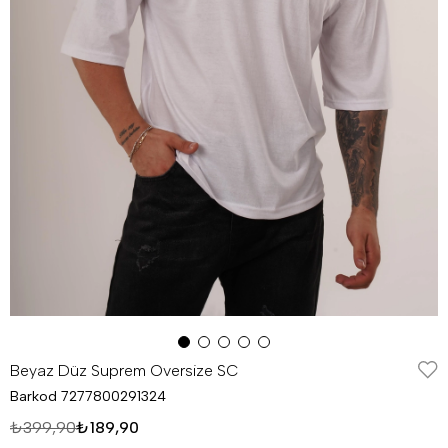
Beyaz Düz Suprem Oversize SC
Barkod
7277800291324
₺399,90
₺189,90