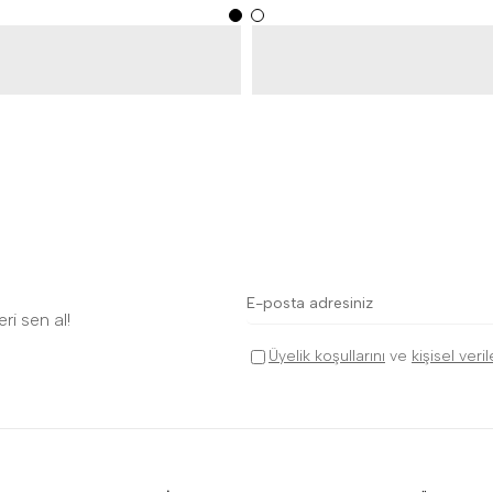
ri sen al!
Üyelik koşullarını
ve
kişisel veri