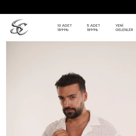
10 ADET
5 ADET
YENİ
1899₺
1899₺
GELENLER