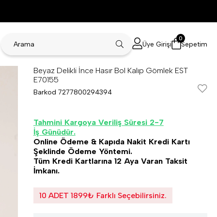
0
Üye Girişi
Sepetim
Beyaz Delikli İnce Hasır Bol Kalıp Gömlek EST
E70155
Barkod
7277800294394
Tahmini Kargoya Veriliş Süresi 2-7
İş Günüdür.
Online Ödeme & Kapıda Nakit Kredi Kartı
Şeklinde Ödeme Yöntemi.
Tüm Kredi Kartlarına 12 Aya Varan Taksit
İmkanı.
10 ADET 1899₺ Farklı Seçebilirsiniz.