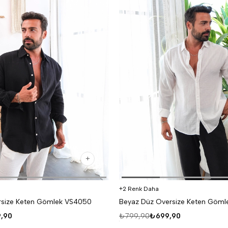
2 Renk Daha
rsize Keten Gömlek VS4050
Beyaz Düz Oversize Keten Göm
,90
₺799,90
₺699,90