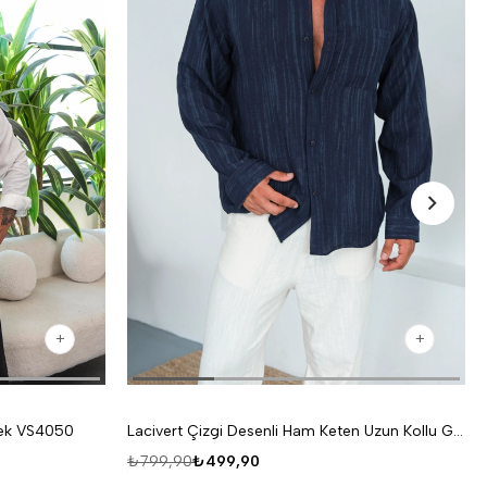
lek VS4050
Lacivert Çizgi Desenli Ham Keten Uzun Kollu Gömlek VS4049
₺799,90
₺499,90