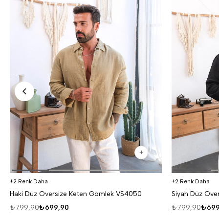
2 Renk Daha
2 Renk Daha
Haki Düz Oversize Keten Gömlek VS4050
Siyah Düz Ove
₺799,90
₺699,90
₺799,90
₺699