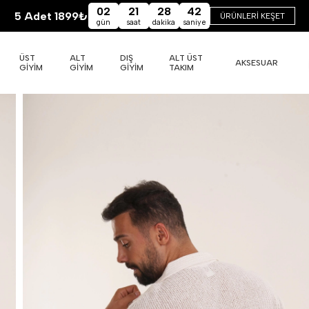
02
21
28
41
5 Adet 1899₺
ÜRÜNLERİ KEŞET
gün
saat
dakika
saniye
ÜST
ALT
DIŞ
ALT ÜST
AKSESUAR
GİYİM
GİYİM
GİYİM
TAKIM