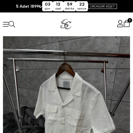
03
13
59
22
5 Adet 1899₺
ÜRÜNLERİ KEŞET
gün
saat
dakika
saniye
0