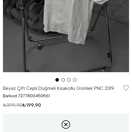
Beyaz Çift Cepli Düğmeli Kısakollu Gömlek PNC 2319
Barkod
7277800450561
₺399,90
₺199,90