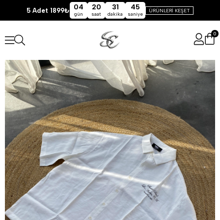
04
20
31
44
5 Adet 1899₺
ÜRÜNLERİ KEŞET
gün
saat
dakika
saniye
0