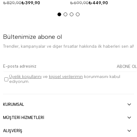
₺829,90
₺399,90
₺699,90
₺449,90
Bültenimize abone ol
Trendler, kampanyalar ve diğer fırsatlar hakkında ilk haberleri sen al!
ABONE OL
Üyelik koşullarını
ve
kişisel verilerimin
korunmasını kabul
ediyorum.
KURUMSAL
MÜŞTERİ HİZMETLERİ
ALIŞVERİŞ