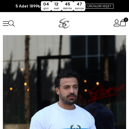
04
12
45
46
5 Adet 1899₺
ÜRÜNLERİ KEŞET
gün
saat
dakika
saniye
0