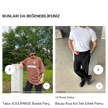
BUNLARI DA BEĞENEBILIRSINIZ
2 Renk Daha
Taba SOULRANGE Baskılı Parçalı Oversize T-SHIRT PNC 1009
Beyaz Kısa Kol Sek Erkek Pamuk Likralı T-SHİRT SC