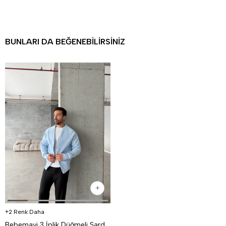
BUNLARI DA BEĞENEBILIRSINIZ
2 Renk Daha
Bebemavi 3 İplik Düğmeli Şardonlu DISORDER Baskılı Hırka VS