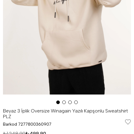
Beyaz 3 İplik Oversize Winagain Yazılı Kapşonlu Sweatshirt
PLZ
Barkod
7277800360907
₺1.248,90
₺499,90