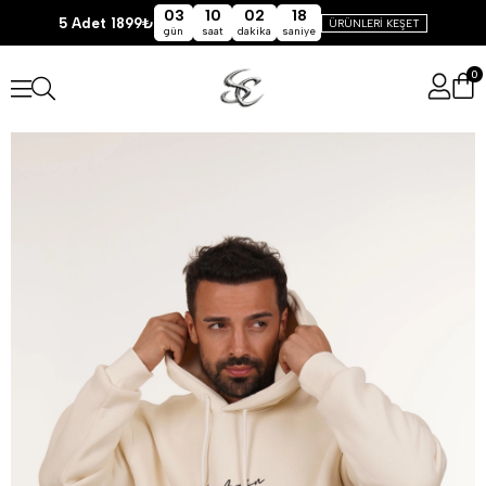
03
10
02
18
5 Adet 1899₺
ÜRÜNLERİ KEŞET
gün
saat
dakika
saniye
0