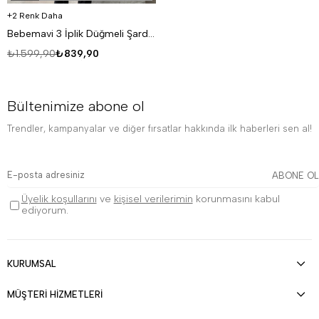
2 Renk Daha
Bebemavi 3 İplik Düğmeli Şardonlu DISORDER Baskılı Hırka VS
₺1.599,90
₺839,90
Bültenimize abone ol
Trendler, kampanyalar ve diğer fırsatlar hakkında ilk haberleri sen al!
ABONE OL
Üyelik koşullarını
ve
kişisel verilerimin
korunmasını kabul
ediyorum.
KURUMSAL
MÜŞTERİ HİZMETLERİ