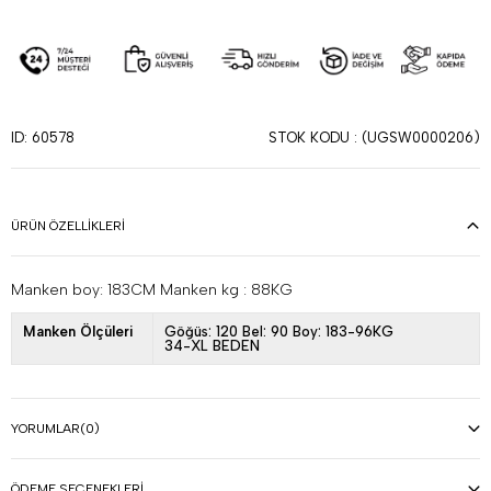
STOK KODU
(UGSW0000206)
ID: 60578
ÜRÜN ÖZELLIKLERI
Manken boy: 183CM Manken kg : 88KG
Manken Ölçüleri
Göğüs: 120 Bel: 90 Boy: 183-96KG
34-XL BEDEN
YORUMLAR
(0)
ÖDEME SEÇENEKLERI