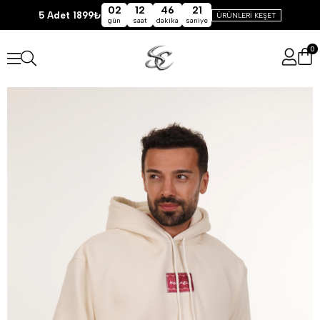
02
12
46
21
5 Adet 1899₺
ÜRÜNLERİ KEŞET
gün
saat
dakika
saniye
0