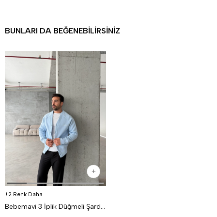
BUNLARI DA BEĞENEBILIRSINIZ
2 Renk Daha
Bebemavi 3 İplik Düğmeli Şardonlu DISORDER Baskılı Hırka VS