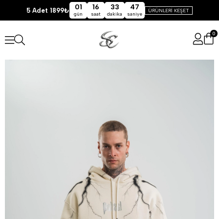
01
16
33
46
5 Adet 1899₺
ÜRÜNLERİ KEŞET
gün
saat
dakika
saniye
0