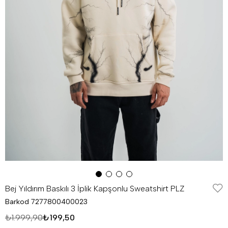
Bej Yıldırım Baskılı 3 İplik Kapşonlu Sweatshirt PLZ
Barkod
7277800400023
₺1.999,90
₺199,50