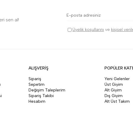
ri sen al!
Üyelik koşullarını
ve
kişisel veri
ALIŞVERİŞ
POPÜLER KAT
Sipariş
Yeni Gelenler
ı
Sepetim
Üst Giyim
Değişim Taleplerim
Alt Giyim
i
Sipariş Takibi
Dış Giyim
Hesabım
Alt Üst Takım