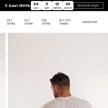
04
11
01
39
5 Adet 1899₺
ÜRÜNLERİ KEŞET
gün
saat
dakika
saniye
ÜST
ALT
DIŞ
ALT ÜST
AKSESUAR
GİYİM
GİYİM
GİYİM
TAKIM