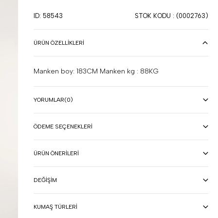
ID: 58543
STOK KODU
(0002763)
ÜRÜN ÖZELLIKLERI
Manken boy: 183CM Manken kg : 88KG
YORUMLAR
(0)
ÖDEME SEÇENEKLERI
ÜRÜN ÖNERILERI
DEĞIŞIM
KUMAŞ TÜRLERI