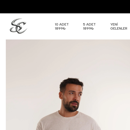
10 ADET
5 ADET
YENİ
1899₺
1899₺
GELENLER