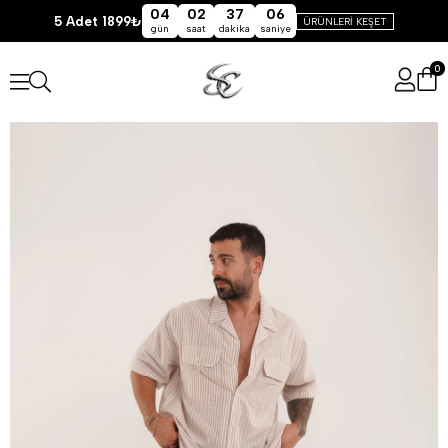
04
02
37
05
5 Adet 1899₺
ÜRÜNLERİ KEŞET
gün
saat
dakika
saniye
0