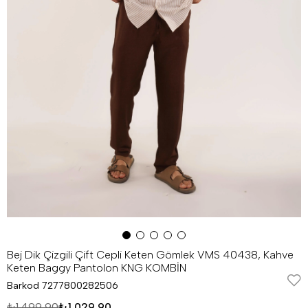
Bej Dik Çizgili Çift Cepli Keten Gömlek VMS 40438, Kahve
Keten Baggy Pantolon KNG KOMBİN
Barkod
7277800282506
₺1.499,90
₺1.029,90