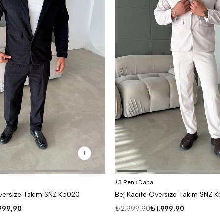
3 Renk Daha
Oversize Takım SNZ K5020
Bej Kadife Oversize Takım SNZ 
999,90
₺2.999,90
₺1.999,90