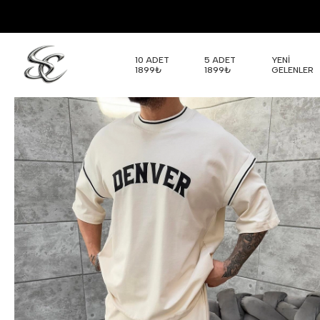
10 ADET
5 ADET
YENİ
1899₺
1899₺
GELENLER