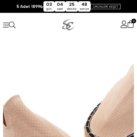
03
04
25
48
5 Adet 1899₺
ÜRÜNLERİ KEŞET
gün
saat
dakika
saniye
0