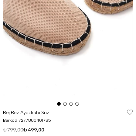
Bej Bez Ayakkabı Snz
Barkod
7277800401785
₺799,00
₺499,00