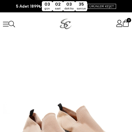
03
02
03
35
5 Adet 1899₺
ÜRÜNLERİ KEŞET
gün
saat
dakika
saniye
0