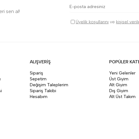
ri sen al!
Üyelik koşullarını
ve
kişisel veri
ALIŞVERİŞ
POPÜLER KAT
Sipariş
Yeni Gelenler
ı
Sepetim
Üst Giyim
Değişim Taleplerim
Alt Giyim
i
Sipariş Takibi
Dış Giyim
Hesabım
Alt Üst Takım