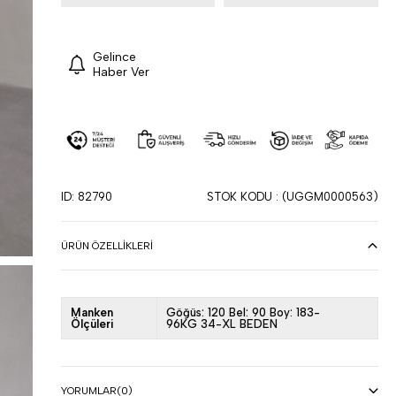
Gelince
Haber Ver
ID: 82790
STOK KODU
(UGGM0000563)
ÜRÜN ÖZELLIKLERI
Manken
Göğüs: 120 Bel: 90 Boy: 183-
Ölçüleri
96KG 34-XL BEDEN
YORUMLAR
(0)