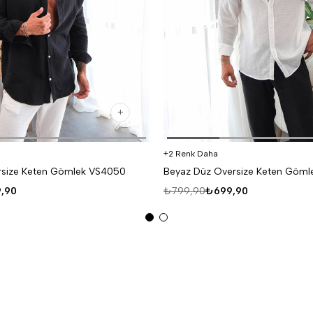
2 Renk Daha
rsize Keten Gömlek VS4050
Beyaz Düz Oversize Keten Göm
,90
₺799,90
₺699,90