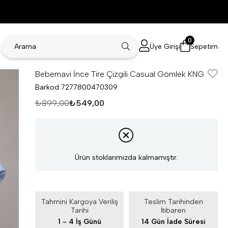
0
Üye Girişi
Sepetim
Bebemavi İnce Tire Çizgili Casual Gömlek KNG
Barkod
7277800470309
₺899,00
₺549,00
Ürün stoklarımızda kalmamıştır.
Tahmini Kargoya Veriliş
Teslim Tarihinden
Tarihi
İtibaren
1 - 4 İş Günü
14 Gün İade Süresi