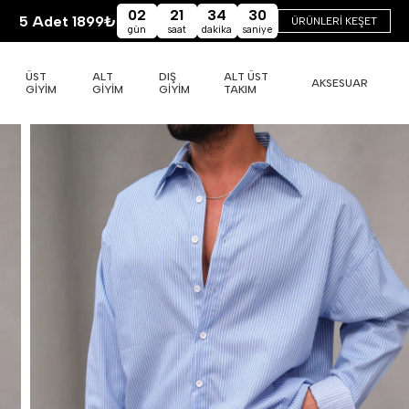
02
21
34
29
5 Adet 1899₺
ÜRÜNLERİ KEŞET
gün
saat
dakika
saniye
ÜST
ALT
DIŞ
ALT ÜST
AKSESUAR
GİYİM
GİYİM
GİYİM
TAKIM