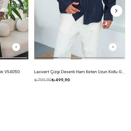
lek VS4050
Lacivert Çizgi Desenli Ham Keten Uzun Kollu Gömlek VS4049
₺799,90
₺499,90