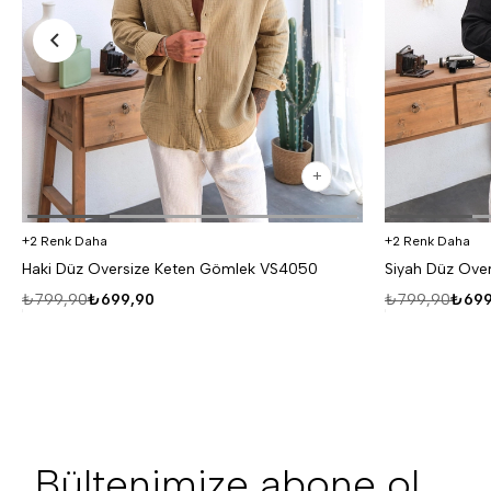
2 Renk Daha
2 Renk Daha
Haki Düz Oversize Keten Gömlek VS4050
Siyah Düz Ove
₺799,90
₺699,90
₺799,90
₺699
Bültenimize abone ol