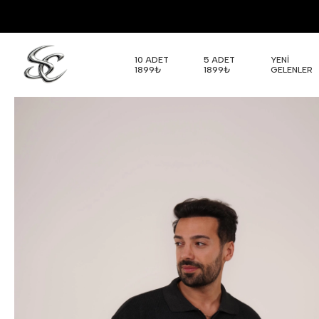
10 ADET
5 ADET
YENİ
1899₺
1899₺
GELENLER