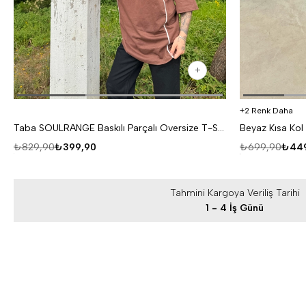
2 Renk Daha
Taba SOULRANGE Baskılı Parçalı Oversize T-SHIRT PNC 1009
₺829,90
₺399,90
₺699,90
₺449
Tahmini Kargoya Veriliş Tarihi
1 - 4 İş Günü