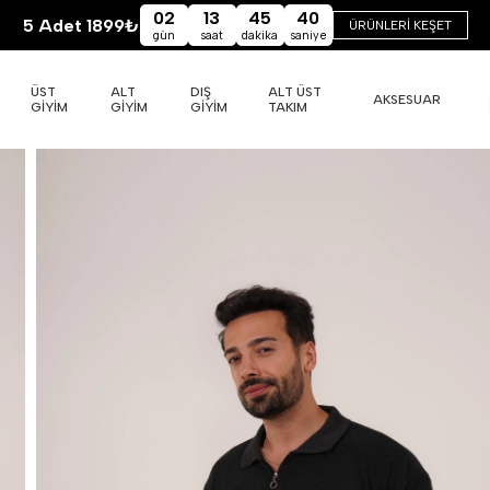
02
13
45
39
5 Adet 1899₺
ÜRÜNLERİ KEŞET
gün
saat
dakika
saniye
ÜST
ALT
DIŞ
ALT ÜST
AKSESUAR
GİYİM
GİYİM
GİYİM
TAKIM