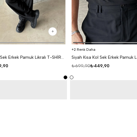
2 Renk Daha
Beyaz Kısa Kol Sek Erkek Pamuk Likralı T-SHİRT SC
,90
₺699,90
₺449,90