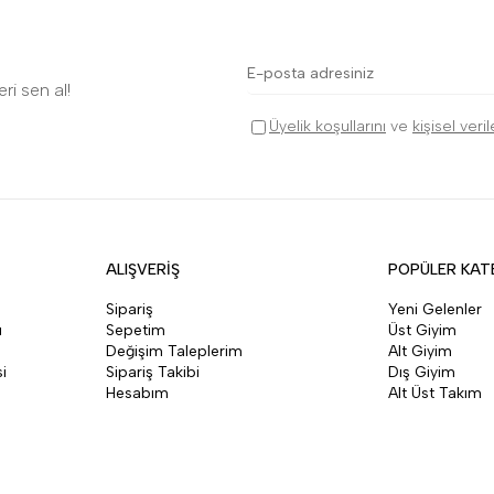
ri sen al!
Üyelik koşullarını
ve
kişisel veri
ALIŞVERİŞ
POPÜLER KAT
Sipariş
Yeni Gelenler
ı
Sepetim
Üst Giyim
Değişim Taleplerim
Alt Giyim
i
Sipariş Takibi
Dış Giyim
Hesabım
Alt Üst Takım