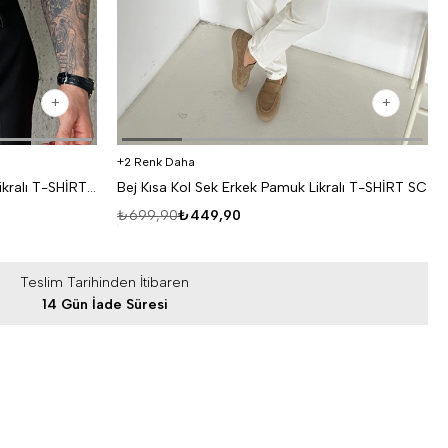
2 Renk Daha
Siyah Kısa Kol Sek Erkek Pamuk Likralı T-SHİRT SC
Bej Kısa Kol Sek Erkek Pamuk Likralı T-SHİRT SC
₺699,90
₺449,90
Teslim Tarihinden İtibaren
14 Gün İade Süresi