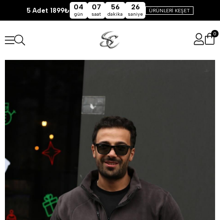
04
07
56
25
5 Adet 1899₺
ÜRÜNLERİ KEŞET
gün
saat
dakika
saniye
0