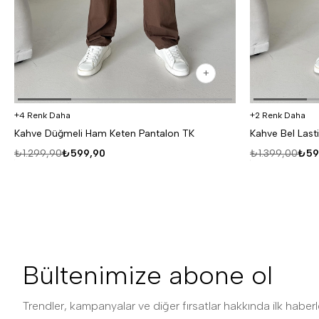
4 Renk Daha
2 Renk Daha
Kahve Düğmeli Ham Keten Pantalon TK
Kahve Bel Last
₺1.299,90
₺599,90
₺1.399,00
₺59
Bültenimize abone ol
Trendler, kampanyalar ve diğer fırsatlar hakkında ilk haberle