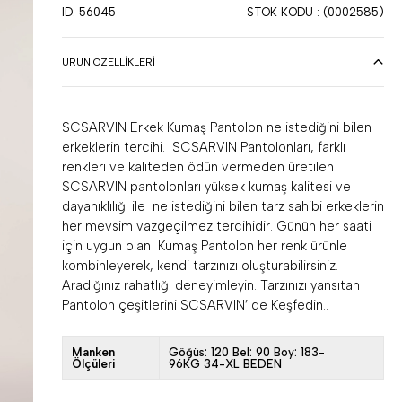
ID: 56045
STOK KODU
(0002585)
ÜRÜN ÖZELLIKLERI
SCSARVIN Erkek Kumaş Pantolon ne istediğini bilen
erkeklerin tercihi. SCSARVIN Pantolonları, farklı
renkleri ve kaliteden ödün vermeden üretilen
SCSARVIN pantolonları yüksek kumaş kalitesi ve
dayanıklılığı ile ne istediğini bilen tarz sahibi erkeklerin
her mevsim vazgeçilmez tercihidir. Günün her saati
için uygun olan Kumaş Pantolon her renk ürünle
kombinleyerek, kendi tarzınızı oluşturabilirsiniz.
Aradığınız rahatlığı deneyimleyin. Tarzınızı yansıtan
Pantolon çeşitlerini SCSARVIN’ de Keşfedin..
Manken
Göğüs: 120 Bel: 90 Boy: 183-
Ölçüleri
96KG 34-XL BEDEN