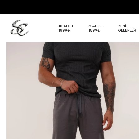
10 ADET
5 ADET
YENİ
1899₺
1899₺
GELENLER