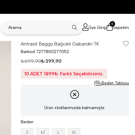
0
Üye Girişi
Sepetim
Antrasit Baggy Bağcıklı Gabardin TK
Barkod
7277800277052
₺699,90
₺399,90
10 ADET 1899₺ Farklı Seçebilirsiniz.
Beden Tablosu
Ürün stoklarımızda kalmamıştır.
Beden
S
M
L
XL