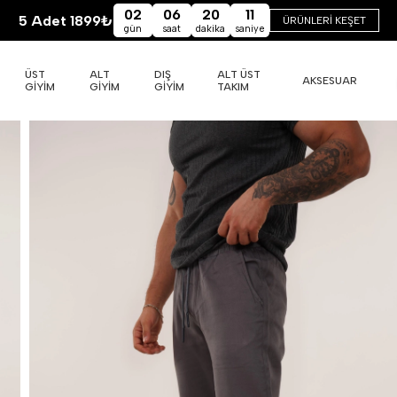
02
06
20
10
5 Adet 1899₺
ÜRÜNLERİ KEŞET
gün
saat
dakika
saniye
ÜST
ALT
DIŞ
ALT ÜST
AKSESUAR
GİYİM
GİYİM
GİYİM
TAKIM